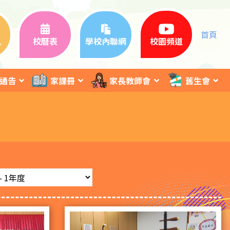
首頁
訊
校曆表
學校內聯網
校園頻道
通告
家課冊
家長教師會
舊生會