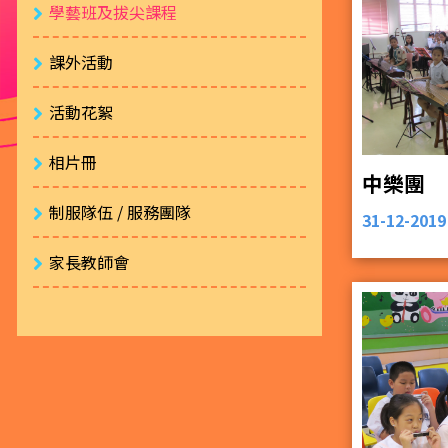
學藝班及拔尖課程
課外活動
活動花絮
相片冊
中樂團
制服隊伍 / 服務團隊
31-12-2019
家長教師會