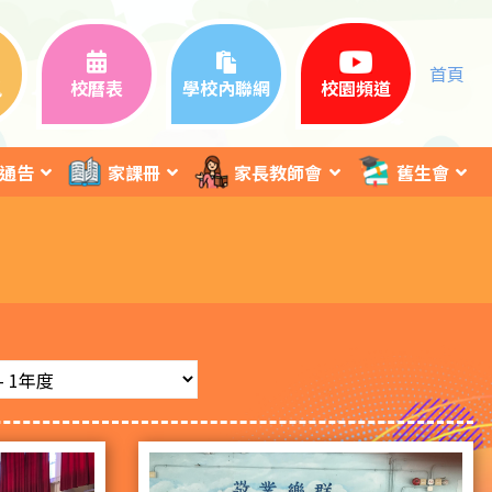
首頁
訊
校曆表
學校內聯網
校園頻道
通告
家課冊
家長教師會
舊生會