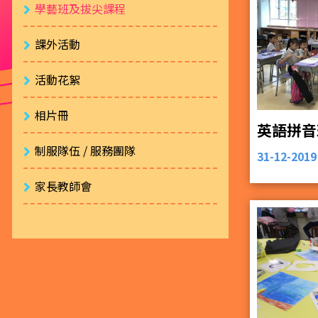
學藝班及拔尖課程
課外活動
活動花絮
相片冊
英語拼音
制服隊伍 / 服務團隊
31-12-2019
家長教師會