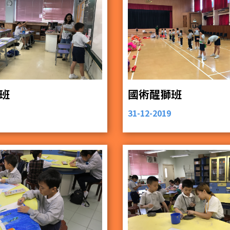
班
國術醒獅班
31-12-2019