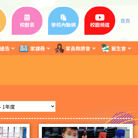
首頁
訊
校曆表
學校內聯網
校園頻道
通告
家課冊
家長教師會
舊生會