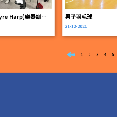
里拉琴(Lyre Harp)樂器訓練班
男子羽毛球
31-12-2021
1
2
3
4
5