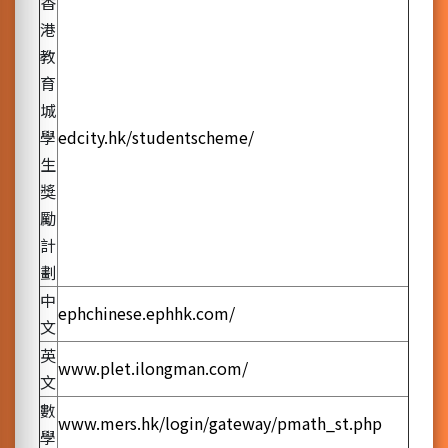
香
港
教
育
城
學
edcity.hk/studentscheme/
生
獎
勵
計
劃
中
ephchinese.ephhk.com/
文
英
www.plet.ilongman.com/
文
數
www.mers.hk/login/gateway/pmath_st.php
學