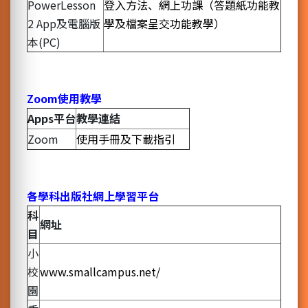
PowerLesson
登入方法、網上功課（答題紙功能教
2 App及電腦版
學及檔案呈交功能教學）
本(PC)
Zoom
使用教學
Apps
平台
教學連結
Zoom
使用手冊及下載指引
各學科出版社網上學習平台
科
網址
目
小
校
www.smallcampus.net/
園