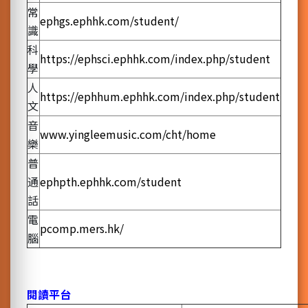
常
ephgs.ephhk.com/student/
識
科
https://ephsci.ephhk.com/index.php/student
學
人
https://ephhum.ephhk.com/index.php/student
文
音
www.yingleemusic.com/cht/home
樂
普
通
ephpth.ephhk.com/student
話
電
pcomp.mers.hk/
腦
閱讀平台