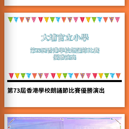
第73屆香港學校朗誦節比賽優勝演出