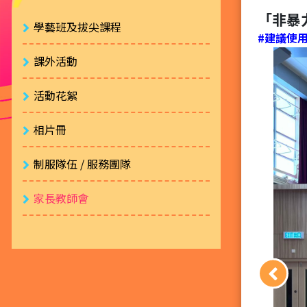
「非暴
學藝班及拔尖課程
#建議使用 
課外活動
活動花絮
相片冊
制服隊伍 / 服務團隊
家長教師會