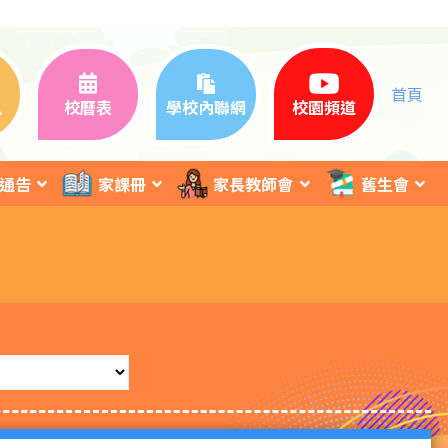
首頁
訊
校曆表
學校內聯網
校園頻道
通告
家課冊
家長教師會
舊生會