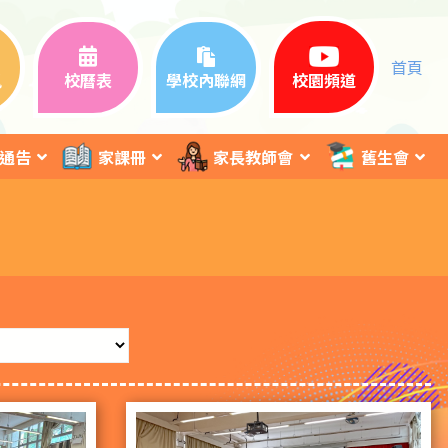
首頁
訊
校曆表
學校內聯網
校園頻道
通告
家課冊
家長教師會
舊生會