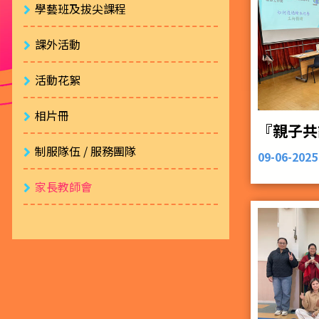
學藝班及拔尖課程
課外活動
活動花絮
相片冊
制服隊伍 / 服務團隊
09-06-2025
家長教師會