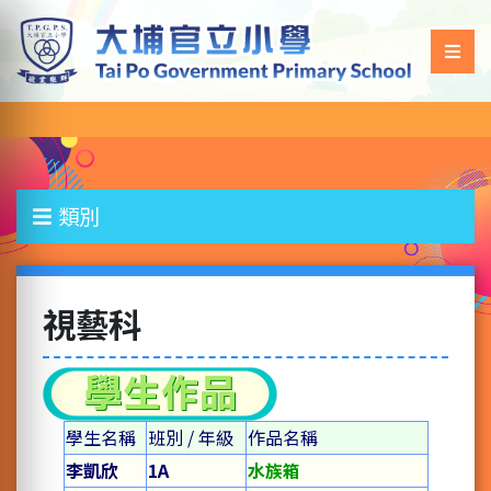
類別
視藝科
學生名稱
班別 / 年級
作品名稱
李凱欣
1A
水族箱