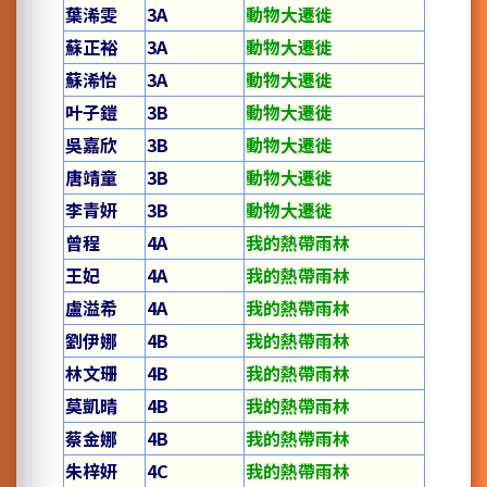
葉浠雯
3A
動物大遷徙
蘇正裕
3A
動物大遷徙
蘇浠怡
3A
動物大遷徙
叶子鎧
3B
動物大遷徙
吳嘉欣
3B
動物大遷徙
唐靖童
3B
動物大遷徙
李青妍
3B
動物大遷徙
曾程
4A
我的熱帶雨林
王妃
4A
我的熱帶雨林
盧溢希
4A
我的熱帶雨林
劉伊娜
4B
我的熱帶雨林
林文珊
4B
我的熱帶雨林
莫凱晴
4B
我的熱帶雨林
蔡金娜
4B
我的熱帶雨林
朱梓妍
4C
我的熱帶雨林