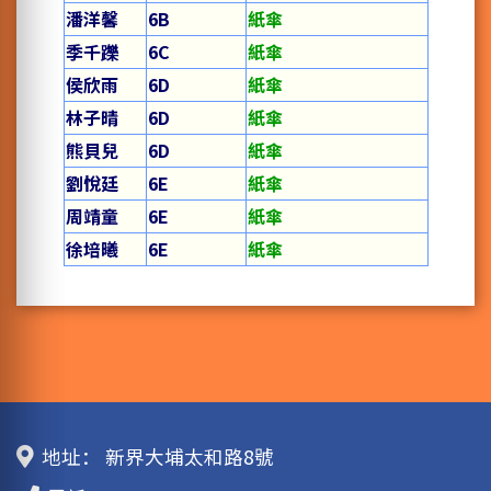
潘洋馨
6B
紙傘
季千躒
6C
紙傘
侯欣雨
6D
紙傘
林子晴
6D
紙傘
熊貝兒
6D
紙傘
劉悅廷
6E
紙傘
周靖童
6E
紙傘
徐培曦
6E
紙傘
地址：
新界大埔太和路8號