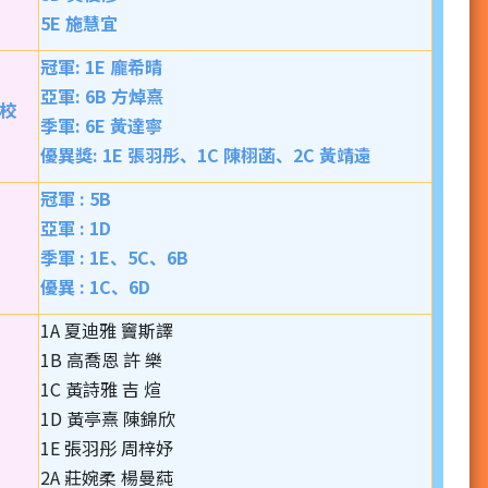
5E 施慧宜
冠軍: 1E 龐希晴
亞軍: 6B 方焯熹
校
季軍: 6E 黃達寧
優異獎: 1E 張羽彤、1C 陳栩菡、2C 黃靖遠
冠軍 : 5B
亞軍 : 1D
季軍 : 1E、5C、6B
優異 : 1C、6D
1A 夏迪雅 竇斯譯
1B 高喬恩 許 樂
1C 黃詩雅 吉 煊
1D 黃亭熹 陳錦欣
1E 張羽彤 周梓妤
2A 莊婉柔 楊曼蒓