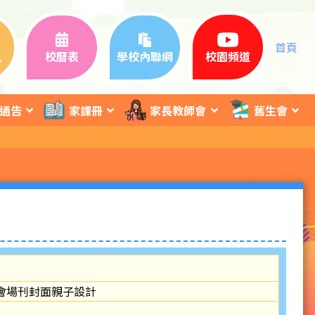
首頁
訊
校曆表
學校內聯網
校園頻道
通告
家課冊
家長教師會
舊生會
會場刊封面親子設計