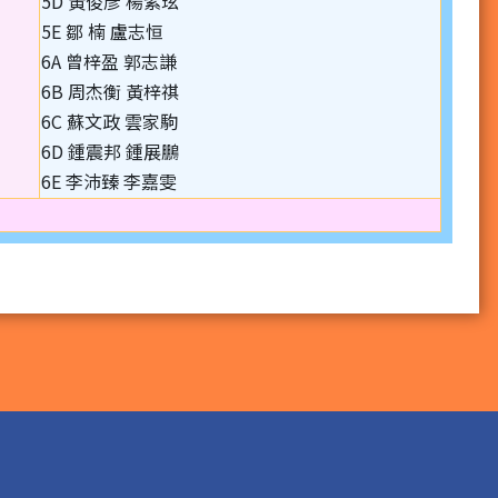
5D 黃俊彥 楊紫玹
5E 鄒 楠 盧志恒
6A 曾梓盈 郭志謙
6B 周杰衡 黃梓祺
6C 蘇文政 雲家駒
6D 鍾震邦 鍾展鵬
6E 李沛臻 李嘉雯