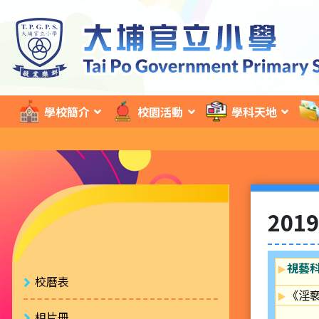
學校簡介
校園活動
學科天地
201
視藝
校曆表
《淫
相片冊