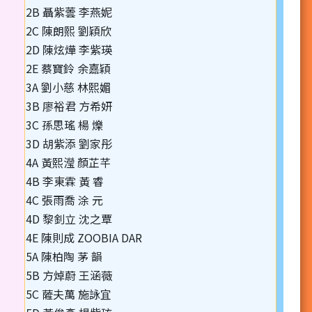
2B 聶紫蕓 李燕妮
2C 陳朗熙 劉穎欣
2D 陳炫燁 李紫瑛
2E 蔡寶鈴 余嘉穎
3A 劉小慈 林熙媚
3B 廖裕君 方希妍
3C 孫思瑤 楊 爍
3D 胡紫添 劉家彤
4A 黃熙瀅 顏芷芊
4B 李東霖 黃 睿
4C 張雨喬 涂 元
4D 黎釗立 沈之覃
4E 陳則成 ZOOBIA DAR
5A 陳柏陶 茅 韻
5B 方焯蔚 王涵薇
5C 薩夫萬 施詠宜