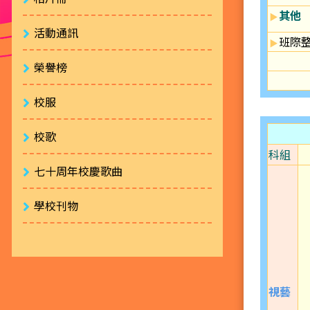
其他
活動通訊
班際
榮譽榜
校服
校歌
科組
七十周年校慶歌曲
學校刊物
視藝