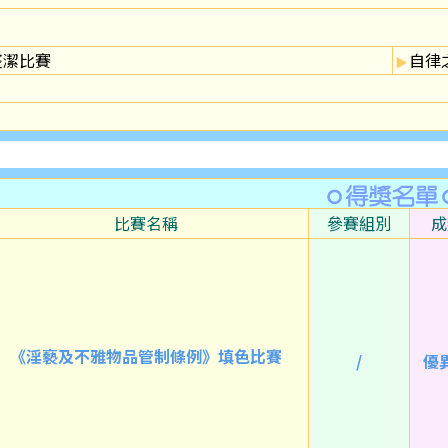
整潔比賽
自律
比賽名稱
參賽組別
成
《淫褻及不雅物品管制條例》填色比賽
/
優