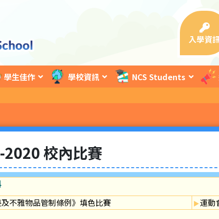
入學資
學生佳作
學校資訊
NCS Students
9-2020 校內比賽
科
褻及不雅物品管制條例》填色比賽
運動