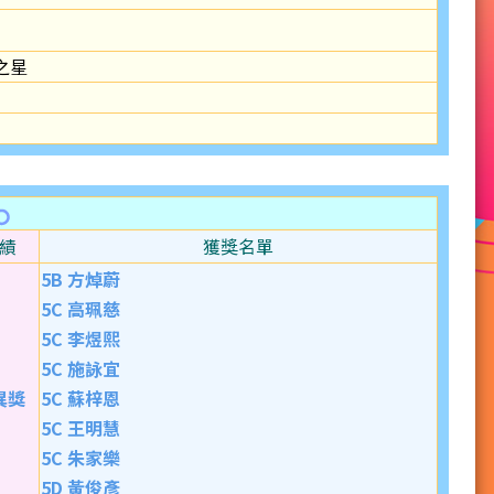
之星
績
獲獎名單
5B 方焯蔚
5C 高珮慈
5C 李煜熙
5C 施詠宜
異獎
5C 蘇梓恩
5C 王明慧
5C 朱家樂
5D 黃俊彥