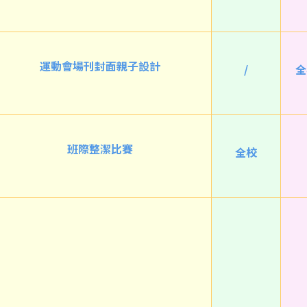
運動會場刊封面親子設計
/
全
班際整潔比賽
全校