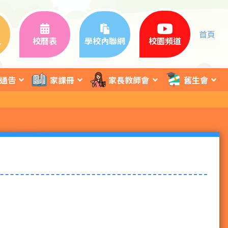
首頁
訊
校曆表
學校內聯網
校園頻道
通告
家課冊
家長教師會
舊生會