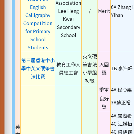
Association
English
6A Zhang I
Lee Heng
/
Merit
Calligraphy
Yihan
Kwei
Competition
Secondary
for Primary
School
School
Students
英文硬
第三屆香港中小
教育工作人
筆書法
入圍
學中英文硬筆書
1B 李浩軒
員總工會
小學組
獎
法比賽
初級
季軍
4A 程心柔
良好
3A蘇正裕
獎
4A 盧溢希
4C 江諾桓
英
4C 梁伊霆