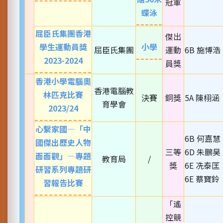
冠軍
蝶泳
屈臣氏集團香港
傑出
學生運動員獎
小學
屈臣氏集團
運動
6B 施博浩
2023-2024
員獎
香港小學電腦奧
香港電腦教
林匹克比賽
決賽
銅獎
5A 陳栩涵
育學會
2023/24
心繫家國—「中
6B 何嘉慧
國傑出歷史人物
三等
6D 朱鵬昊
面面觀」—專題
教育局
/
獎
6E 冼泰匡
研習系列專題研
6E 蔡寶鈴
習報告比賽
「遙
控競