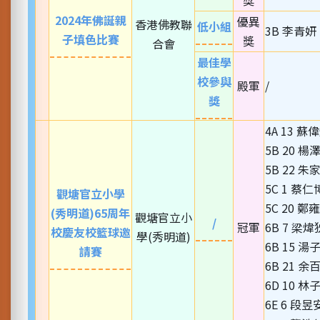
獎
2024年佛誕親
優異
香港佛教聯
低小組
3B 李青妍
子填色比賽
獎
合會
最佳學
校參與
殿軍
/
獎
4A 13 蘇
5B 20 楊
5B 22 朱
5C 1 蔡仁
觀塘官立小學
5C 20 鄭
(秀明道)65周年
觀塘官立小
/
冠軍
6B 7 梁煒
校慶友校籃球邀
學(秀明道)
6B 15 湯
請賽
6B 21 余
6D 10 林
6E 6 段昱