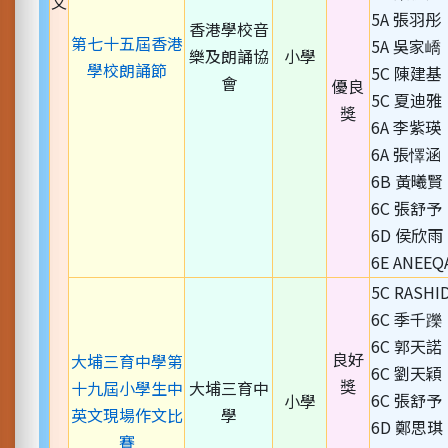
文
5A 張羽彤
香港學校音
第七十五屆香港
5A 吳家嶠
樂及朗誦協
小學
學校朗誦節
5C 陳建基
會
優良
5C 夏迪雅
獎
6A 李紫瑛
6A 張懌涵
6B 黃曦賢
6C 張舒予
6D 侯欣雨
6E ANEEQ
5C RASHI
6C 季千躒
6C 郭天諾
良好
大埔三育中學第
6C 劉天穎
獎
十九屆小學生中
大埔三育中
6C 張舒予
小學
英文現場作文比
學
6D 鄭思琪
賽