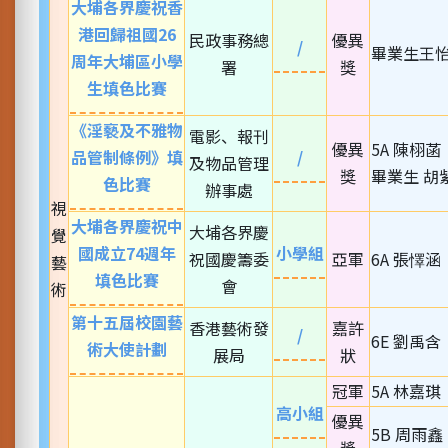
大埔各界慶祝香
港回歸祖國26
民政事務總
優異
/
畢業生王
周年大埔區小學
署
獎
生填色比賽
《淫褻及不雅物
電影、報刊
優異
5A 陳栩菡
品管制條例》填
/
及物品管理
獎
畢業生 胡
色比賽
辦事處
視
大埔各界慶祝中
大埔各界慶
覺
國成立74週年
小學組
祝國慶籌委
亞軍
6A 張懌涵
藝
填色比賽
會
術
第十五屆校園藝
香港藝術發
嘉許
/
6E 劉禹含
術大使計劃
展局
狀
冠軍
5A 林嘉琪
高小組
優異
5B 周雨鑫