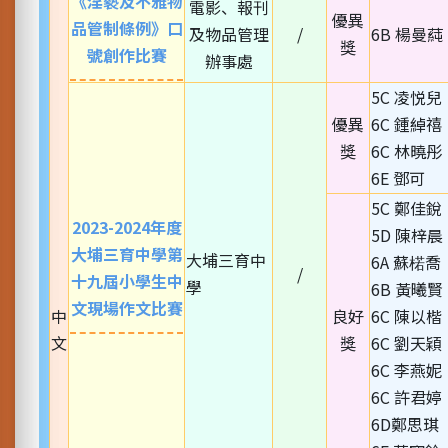
《淫褻及不雅物
電影、報刊
優異
品管制條例》口
及物品管理
/
6B 楊曼蒓
獎
號創作比賽
辦事處
5C 凌悦兒
優異
6C 鍾綽禧
獎
6C 林曉彤
6E 鄧可
5C 鄭佳銳
2023-2024年度
5D 陳梓晨
大埔三育中學第
大埔三育中
6A 蘇楉喬
/
十九屆小學生中
學
6B 黃曦賢
文現場作文比賽
中
良好
6C 陳以楷
文
獎
6C 劉天穎
6C 李燕妮
6C 許君婷
6D鄭思琪