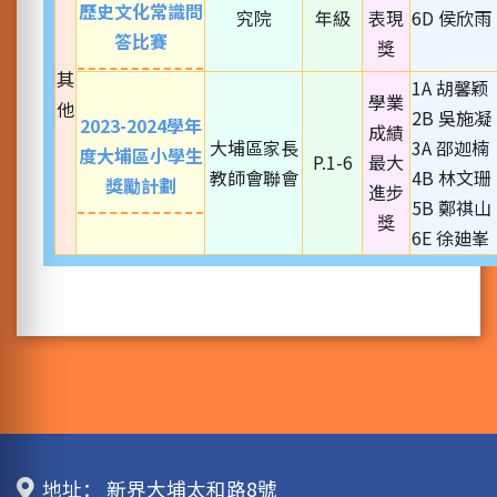
歷史文化常識問
究院
年級
表現
6D 侯欣雨
答比賽
獎
其
1A 胡馨颖
學業
他
2B 吳施凝
2023-2024學年
成績
大埔區家長
3A 邵迦楠
度大埔區小學生
P.1-6
最大
教師會聯會
4B 林文珊
獎勵計劃
進步
5B 鄭祺山
獎
6E 徐廸峯
地址：
新界大埔太和路8號