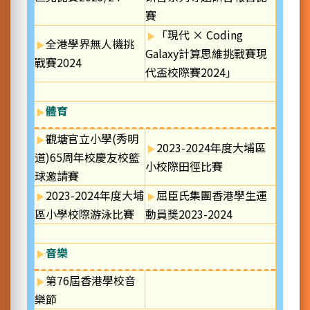
賽
「現代 × Coding
全港學界無人機挑
Galaxy計算思維挑戰賽現
戰賽2024
代盃校際賽2024」
體育
觀塘官立小學(秀明
2023-2024年度大埔區
道)65周年校慶友校籃
小校際田徑比賽
球邀請賽
2023-2024年度大埔
屈臣氏集團香港學生運
區小學校際游泳比賽
動員獎2023-2024
音樂
第76屆香港學校音
樂節