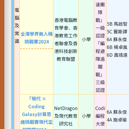
速團
電
隊
腦
香港電腦教
戰」
5B 馬啟智
及
育學會、香
一級
5C 竇斯譯
常
全港學界無人機
港教育工作
認證
小學
6A 蘇永傑
識
挑戰賽2024
者聯會及香
「編
6B 楊卓胤
港科技創新
程避
6D 黃靖遠
教育聯盟
障過
關
戰」
三級
認證
「現代 ×
Coding
NetDragon
Codi
6A 蘇永傑
Galaxy計算思
及現代教育
小學
編程
4A 施卓瑜
維挑戰賽現代盃
研究社
大使