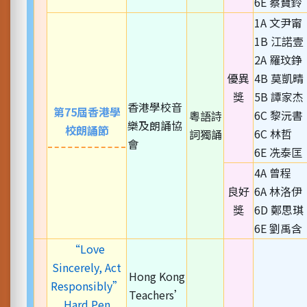
6E 蔡寶鈴
1A 文尹甯
1B 江諾壹
2A 羅玟錚
優異
4B 莫凱晴
獎
5B 譚家杰
香港學校音
第75屆香港學
6C 黎沅書
粵語詩
樂及朗誦協
校朗誦節
6C 林哲
詞獨誦
會
6E 冼泰匡
4A 曾程
良好
6A 林洛伊
獎
6D 鄭思琪
6E 劉禹含
“Love
Sincerely, Act
Hong Kong
Responsibly”
Teachers’
Hard Pen