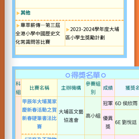
其他
華萃薪傳—第三屆
2023-2024學年度大埔
全港小學中國歷史文
區小學生獎勵計劃
化常識問答比賽
科
參賽組
比賽名稱
主辦機構
成績
獲獎
組
別
甲辰年大埔萬家
冠軍
6D 侯欣雨
慶新春活動之賀
大埔區文藝
高小組
新春硬筆書法比
優異
協進會
6E 劉悅廷
賽
獎