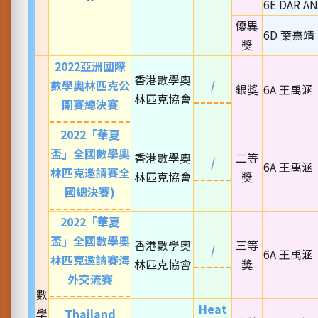
6E DAR A
優異
6D 葉熹靖
獎
2022亞洲國際
香港數學奧
數學奧林匹克公
/
銀獎
6A 王禹涵
林匹克協會
開賽總決賽
2022「華夏
盃」全國數學奧
香港數學奧
二等
/
6A 王禹涵
林匹克邀請賽全
林匹克協會
獎
國總決賽)
2022「華夏
盃」全國數學奧
香港數學奧
三等
/
6A 王禹涵
林匹克邀請賽海
林匹克協會
獎
外交流賽
數
Heat
學
Thailand