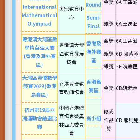
金獎
6A 王禹涵
Round
International
奧冠教育中
Mathematical
心
Semi-
Olympiad
銀獎
6A 王禹涵
Final
粵港澳大灣區數
金獎
6A 王禹涵
香港及
粵港澳大灣
學精英盃大賽
海外賽
區教育發展
銀獎
6D 胡紫添
(香港及海外賽
區
協會
區)
銀獎
5E 冼泰匡
大灣區資優數學
香港島
香港資優教
競賽2023(香港
金獎
6D胡紫添
賽區
育教師協會
島賽區)
中國香港體
杭州第19屆亞
優秀
育協會暨奧
洲運動會繪畫比
高小組
作品
6D 熊貝兒
林匹克委員
賽
獎
會