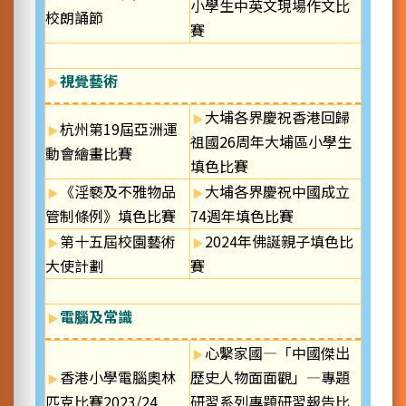
小學生中英文現場作文比
校朗誦節
賽
視覺藝術
大埔各界慶祝香港回歸
杭州第19屆亞洲運
祖國26周年大埔區小學生
動會繪畫比賽
填色比賽
《淫褻及不雅物品
大埔各界慶祝中國成立
管制條例》填色比賽
74週年填色比賽
第十五屆校園藝術
2024年佛誕親子填色比
大使計劃
賽
電腦及常識
心繫家國—「中國傑出
香港小學電腦奧林
歷史人物面面觀」—專題
匹克比賽2023/24
研習系列專題研習報告比