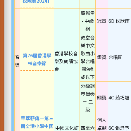
校際賽2024」
箏獨奏
- 中級
冠軍
6D 侯欣雨
組
教堂音
樂中文
香港學校音
歌曲小
第76屆香港學
音
銀獎
合唱團
樂及朗誦協
學合唱
校音樂節
樂
會
團9歲
或以下
分級鋼
琴獨奏
銅獎
4C 茹巧翹
－ 二
級
華萃薪傳—第三
個人
屆全港小學中國
中國文化研
四至六
卓越
6C 張舒予