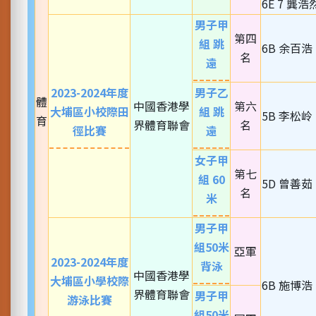
6E 7 龔浩
男子甲
第四
組 跳
6B 余百浩
名
遠
2023-2024年度
男子乙
體
中國香港學
第六
大埔區小校際田
組 跳
5B 李松岭
育
界體育聯會
名
徑比賽
遠
女子甲
第七
組 60
5D 曾善茹
名
米
男子甲
組50米
亞軍
2023-2024年度
背泳
中國香港學
大埔區小學校際
6B 施博浩
界體育聯會
男子甲
游泳比賽
組50米