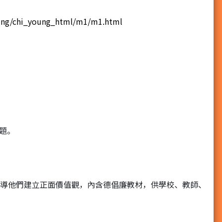
oung/chi_young_html/m1/m1.html
題。
引導他們建立正面價值觀，內含德倡廉教材，供學校、教師、