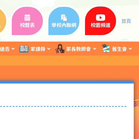
首頁
訊
校曆表
學校內聯網
校園頻道
通告
家課冊
家長教師會
舊生會