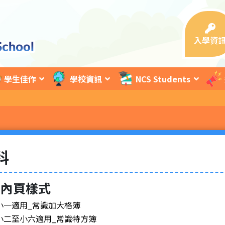
入學資
學生佳作
學校資訊
NCS Students
科
簿內頁樣式
小一適用_常識加大格簿
小二至小六適用_常識特方簿