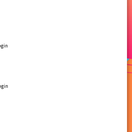
ogin
ogin