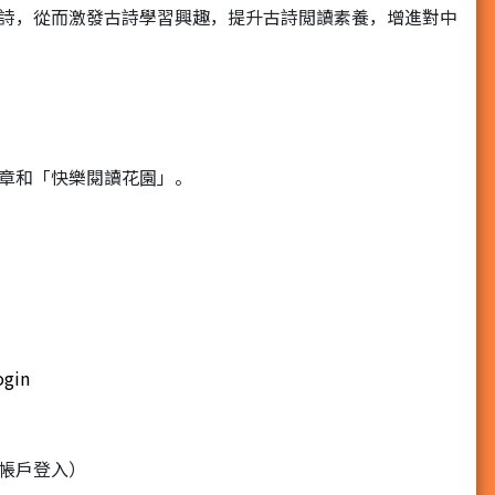
詩，從而激發古詩學習興趣，提升古詩閲讀素養，增進對中
章和「快樂閱讀花園」。
ogin
帳戶登入）