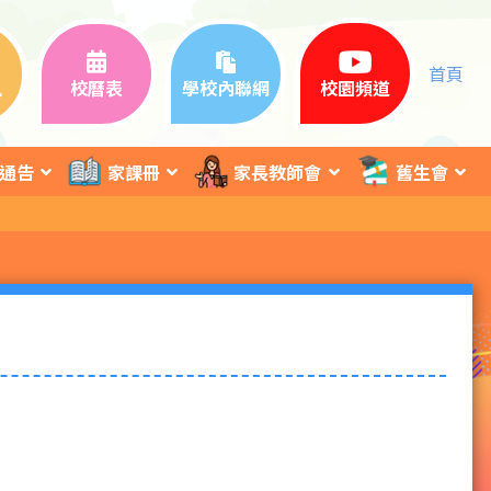
首頁
訊
校曆表
學校內聯網
校園頻道
通告
家課冊
家長教師會
舊生會