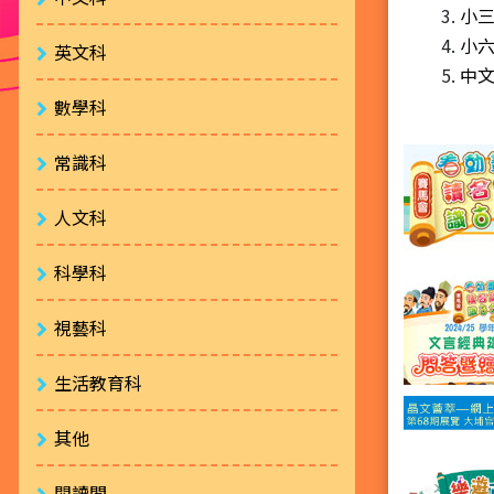
小三
小六
英文科
中
數學科
常識科
人文科
科學科
視藝科
生活教育科
其他
閱讀閣