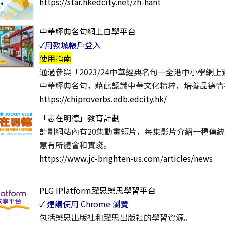
https://star.hkedcity.net/zh-hant
中華經典名句網上自學平台
✓用教城帳戶登入
使用指南
通過參與「2023/24中華經典名句—全港中小學
中華經典名句，藉此認識中華文化精粹，培養品德情
https://chiproverbs.edb.edcity.hk/
「志在明德」教育計劃
計劃網站內有20集動畫短片，每集影片介紹一種傳
慧有所體會和實踐。
https://www.jc-brighten-us.com/articles/news
PLG IPlatform躍思樂思學習平台
✓ 建議使用 Chrome 瀏覽
包括樂思出版社和躍思出版社的學習資源。