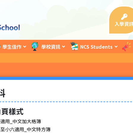
入學資
學生佳作
學校資訊
NCS Students
科
內頁樣式
適用_中文加大格簿
至小六適用_中文特方簿