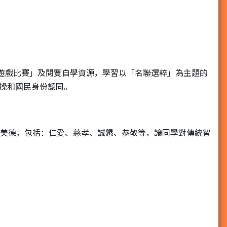
網上遊戲比賽」及閱覽自學資源，學習以「名聯選粹」為主題的
操和國民身份認同。
統美德，包括：仁愛、慈孝、誠懇、恭敬等，讓同學對傳統智