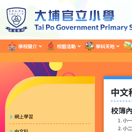
學校簡介
校園活動
學科天地
中文
校簿
網上學習
小一
小二
中文科