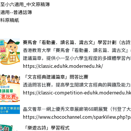
至小六適用_中文原稿簿
適用--普通話簿
文科原稿紙
賽馬會「看動畫．讀名篇．識古文」學習計劃（古詩
香港教育大學「賽馬會『看動畫．讀名篇．識古文』
建議篇章，提供小一至小六學生程度的多媒體學習內
https://classic.eduhk.modernedu.hk/
「文言經典建議篇章」問答比賽
透過問答比賽，提高學生閲讀文言經典的興趣及能力
https://classic-competition-eduhk.modernedu.hk
晶文薈萃—網上優秀文章展廊第68期展覽（刊登了大
https://www.chocochannel.com/sparkView.php?p
「樂遊古詩」學習程式