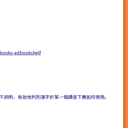
ebooks-edbookshelf
干詞例，有效地判別漢字於某一個讀音下應如何使用。